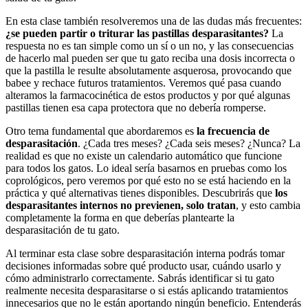
En esta clase también resolveremos una de las dudas más frecuentes:
¿se pueden partir o triturar las pastillas desparasitantes?
La
respuesta no es tan simple como un sí o un no, y las consecuencias
de hacerlo mal pueden ser que tu gato reciba una dosis incorrecta o
que la pastilla le resulte absolutamente asquerosa, provocando que
babee y rechace futuros tratamientos. Veremos qué pasa cuando
alteramos la farmacocinética de estos productos y por qué algunas
pastillas tienen esa capa protectora que no debería romperse.
Otro tema fundamental que abordaremos es
la frecuencia de
desparasitación
. ¿Cada tres meses? ¿Cada seis meses? ¿Nunca? La
realidad es que no existe un calendario automático que funcione
para todos los gatos. Lo ideal sería basarnos en pruebas como los
coprológicos, pero veremos por qué esto no se está haciendo en la
práctica y qué alternativas tienes disponibles. Descubrirás que
los
desparasitantes internos no previenen, solo tratan
, y esto cambia
completamente la forma en que deberías plantearte la
desparasitación de tu gato.
Al terminar esta clase sobre desparasitación interna podrás tomar
decisiones informadas sobre qué producto usar, cuándo usarlo y
cómo administrarlo correctamente. Sabrás identificar si tu gato
realmente necesita desparasitarse o si estás aplicando tratamientos
innecesarios que no le están aportando ningún beneficio. Entenderás